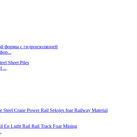
фор...
 ...
.
.