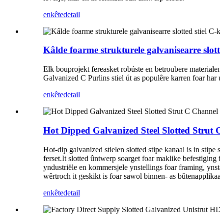
enkête
detail
Kâlde foarme strukturele galvanisearre slot
Elk bouprojekt fereasket robúste en betroubere material
Galvanized C Purlins stiel út as populêre karren foar har 
enkête
detail
Hot Dipped Galvanized Steel Slotted Strut
Hot-dip galvanized stielen slotted stipe kanaal is in stipe
ferset.It slotted ûntwerp soarget foar maklike befestigi
yndustriële en kommersjele ynstellings foar framing, yns
wêrtroch it geskikt is foar sawol binnen- as bûtenapplikaa
enkête
detail