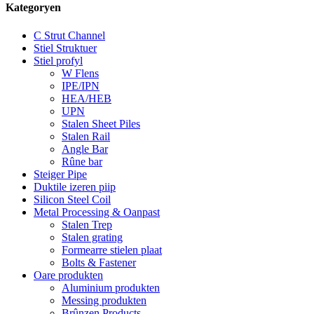
Kategoryen
C Strut Channel
Stiel Struktuer
Stiel profyl
W Flens
IPE/IPN
HEA/HEB
UPN
Stalen Sheet Piles
Stalen Rail
Angle Bar
Rûne bar
Steiger Pipe
Duktile izeren piip
Silicon Steel Coil
Metal Processing & Oanpast
Stalen Trep
Stalen grating
Formearre stielen plaat
Bolts & Fastener
Oare produkten
Aluminium produkten
Messing produkten
Brûnzen Products