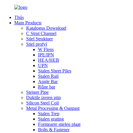
Thús
Main Products
Katalogus Download
C Strut Channel
Stiel Struktuer
Stiel profyl
W Flens
IPE/IPN
HEA/HEB
UPN
Stalen Sheet Piles
Stalen Rail
Angle Bar
Rûne bar
Steiger Pipe
Duktile izeren piip
Silicon Steel Coil
Metal Processing & Oanpast
Stalen Trep
Stalen grating
Formearre stielen plaat
Bolts & Fastener