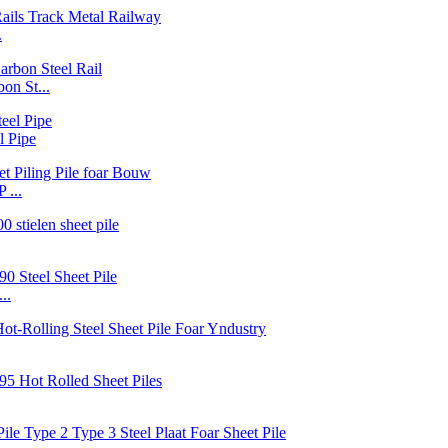
.
n St...
l Pipe
 ...
..