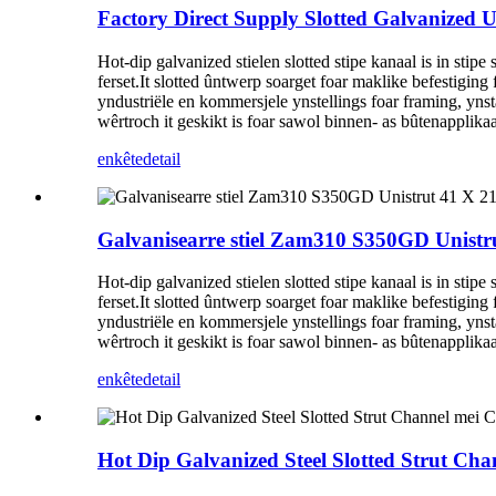
Factory Direct Supply Slotted Galvanized 
Hot-dip galvanized stielen slotted stipe kanaal is in stipe
ferset.It slotted ûntwerp soarget foar maklike befestigi
yndustriële en kommersjele ynstellings foar framing, yns
wêrtroch it geskikt is foar sawol binnen- as bûtenapplikaa
enkête
detail
Galvanisearre stiel Zam310 S350GD Unistr
Hot-dip galvanized stielen slotted stipe kanaal is in stipe
ferset.It slotted ûntwerp soarget foar maklike befestigi
yndustriële en kommersjele ynstellings foar framing, yns
wêrtroch it geskikt is foar sawol binnen- as bûtenapplikaa
enkête
detail
Hot Dip Galvanized Steel Slotted Strut Cha