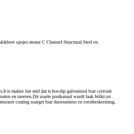
kikbere opsjes steane C Channel Structural Steel en
.It is makke fan stiel dat is hot-dip galvanized foar corrosie
 bouten en moeren.Dit soarte postkanaal wurdt faak brûkt yn
vanisearre coating soarget foar duorsumens en roestbeskerming,