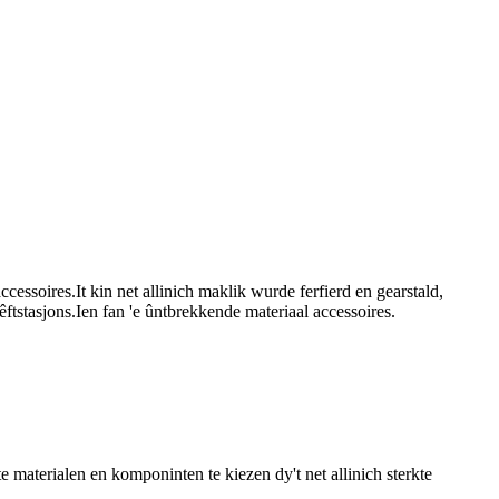
essoires.It kin net allinich maklik wurde ferfierd en gearstald,
ftstasjons.Ien fan 'e ûntbrekkende materiaal accessoires.
ste materialen en komponinten te kiezen dy't net allinich sterkte