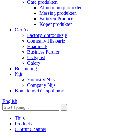
Oare produkten
Aluminium produkten
Messing produkten
Brûnzen Products
Koper produkten
Oer ús
Factory Yntroduksje
Company Histoarje
Haadmerk
Business Partner
Us tsjinst
Galery
Betsjinning
Nijs
Yndustry Nijs
Company Nijs
Kontakt mei ús opnimme
English
Thús
Products
C Strut Channel