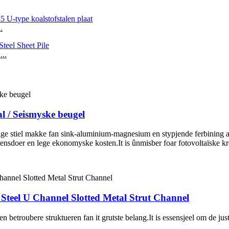
.
..
l / Seismyske beugel
ige stiel makke fan sink-aluminium-magnesium en stypjende ferbining acc
ensdoer en lege ekonomyske kosten.It is ûnmisber foar fotovoltaïske krê
 Steel U Channel Slotted Metal Strut Channel
e en betroubere struktueren fan it grutste belang.It is essensjeel om de ju