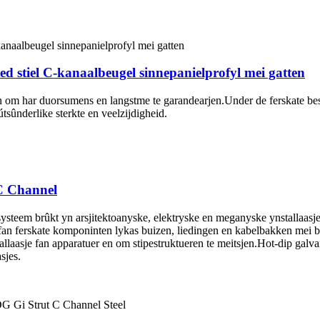
ted stiel C-kanaalbeugel sinnepanielprofyl mei gatten
en om har duorsumens en langstme te garandearjen.Under de ferskate bes
útsûnderlike sterkte en veelzijdigheid.
 C Channel
 systeem brûkt yn arsjitektoanyske, elektryske en meganyske ynstallaasjes
ng fan ferskate komponinten lykas buizen, liedingen en kabelbakken mei
tallaasje fan apparatuer en om stipestruktueren te meitsjen.Hot-dip gal
sjes.