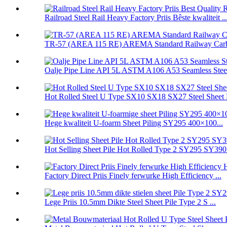
Railroad Steel Rail Heavy Factory Priis Bêste kwaliteit ..
TR-57 (AREA 115 RE) AREMA Standard Railway Carbo
Oalje Pipe Line API 5L ASTM A106 A53 Seamless Stee
Hot Rolled Steel U Type SX10 SX18 SX27 Steel Sheet P
Hege kwaliteit U-foarm Sheet Piling SY295 400×100...
Hot Selling Sheet Pile Hot Rolled Type 2 SY295 SY390.
Factory Direct Priis Finely ferwurke High Efficiency ...
Lege Priis 10.5mm Dikte Steel Sheet Pile Type 2 S ...