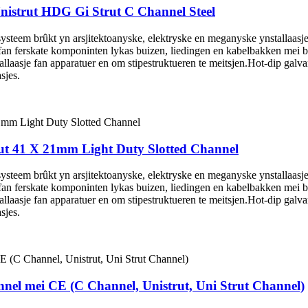
Unistrut HDG Gi Strut C Channel Steel
 systeem brûkt yn arsjitektoanyske, elektryske en meganyske ynstallaasjes
ng fan ferskate komponinten lykas buizen, liedingen en kabelbakken mei
tallaasje fan apparatuer en om stipestruktueren te meitsjen.Hot-dip gal
sjes.
ut 41 X 21mm Light Duty Slotted Channel
 systeem brûkt yn arsjitektoanyske, elektryske en meganyske ynstallaasjes
ng fan ferskate komponinten lykas buizen, liedingen en kabelbakken mei
tallaasje fan apparatuer en om stipestruktueren te meitsjen.Hot-dip gal
sjes.
nnel mei CE (C Channel, Unistrut, Uni Strut Channel)